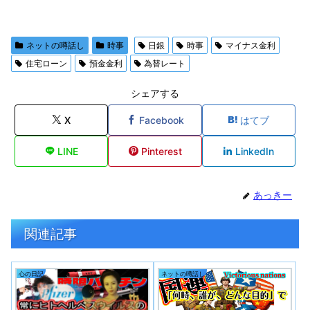
ネットの噂話し
時事
日銀
時事
マイナス金利
住宅ローン
預金金利
為替レート
シェアする
X
Facebook
はてブ
LINE
Pinterest
LinkedIn
あっきー
関連記事
心の日記
ネットの噂話し