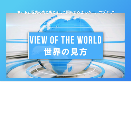
ネットと現実の表と裏とそして闇を切る あっきー。のブ ロ グ