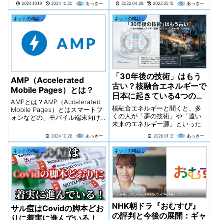
2024.10.19
2024.10.20
あっきー
2022.04.28
2022.05.15
あっきー
れがユーザーにどのような影響
ょう・・・か？BBCが映像を検
を与えるのかを説明。
証 マリウポリの路上に複数の民
ネットの噂話し
ネットの噂話し
WordPressは、オープンソース
間人の遺体※この記事にはショッ
のコン...
キングな写真や説明が複数含ま
れています...
「30年後の技術」はもう
AMP（Accelerated
古い？核融合エネルギーで
Mobile Pages）とは？
日本に起きている4つの驚
AMPとは？AMP（Accelerated
くべき変化
核融合エネルギーと聞くと、多
Mobile Pages）とはスマートフ
くの人が「夢の技術」や「遠い
ォンなどの、モバイル端末向け
未来のエネルギー源」といった
にページを高速表示するための
イメージを抱くかもしれませ
技術です。モバイルユーザーが
2024.10.26
あっきー
2026.01.12
あっきー
ん。「実用化は30年以上先」と
快適にホームページを閲覧でき
いう言葉は、この分野を語る上
るようにすることを目的として
ネットの噂話し
ネットの噂話し
での定型句のようになっていま
GoogleとT...
す。しかし今、その常識が日本
で静かに、しかし...
NHK朝ドラ『おむすび』
サル痘はCovidの脚本どお
の評判と今後の展開：ギャ
りに着実に進んでいる！