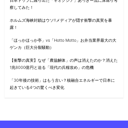
日本トップに躍り出た「キオクシア」あっきー流に深堀り考
察してみた！
ホルムズ海峡封鎖はウソ‼️メディアが隠す衝撃の真実を暴
露！
「ほっかほっか亭」vs「Hotto Motto」お弁当業界最大の大
ゲンカ（巨大分裂騒動）
【衝撃の真実】なぜ「農協解体」の声は消えたのか？消えた
1兆8000億円と迫る「現代の兵糧攻め」の危機
「30年後の技術」はもう古い？核融合エネルギーで日本に
起きている4つの驚くべき変化