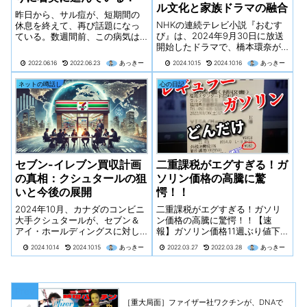
ル文化と家族ドラマの融合
昨日から、サル痘が、短期間の
NHKの連続テレビ小説『おむす
休息を終えて、再び話題になっ
び』は、2024年9月30日に放送
ている。数週間前、この病気は
開始したドラマで、橋本環奈が
大きな赤い数字と毎日の症例更
主演を務めています。物語の舞
新とともに一面を飾ったが、そ
2022.06.16
2022.06.23
あっきー
2024.10.15
2024.10.16
あっきー
台は平成16年（2004年）の福岡
の後静かになった。マスコミは
県糸島で、主人公の米田結（ゆ
ほとんど話題にしなくなった。
ネットの噂話し
心の日記
い）がギャル文化と出会い、栄
しかし、再び動き出した・・・
養士として成長していく過程を
描きます​。
セブン-イレブン買収計画
二重課税がエグすぎる！ガ
の真相：クシュタールの狙
ソリン価格の高騰に驚
いと今後の展開
愕！！
2024年10月、カナダのコンビニ
二重課税がエグすぎる！ガソリ
大手クシュタールが、セブン＆
ン価格の高騰に驚愕！！【速
アイ・ホールディングスに対し
報】ガソリン価格11週ぶり値下
て大規模な買収提案を行いまし
がり 174円60銭 上限25円の
2024.10.14
2024.10.15
あっきー
2022.03.27
2022.03.28
あっきー
た。この提案は、セブン-イレブ
補助金効果【速報】ガソリン価
ンを含むコンビニ事業を主眼に
格11週ぶり値下がり 174円60
したもので、総額約2兆円規模と
銭 上限25円の補助金効果先日
報じられています。
のニュースで【 25円の補助金...
［重大局面］ファイザー社ワクチンが、DNAで