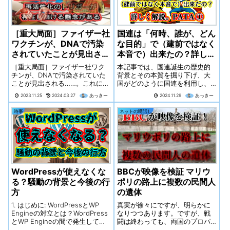
［重大局面］ファイザー社
国連は「何時、誰が、どん
ワクチンが、DNAで汚染
な目的」で（建前ではなく
されていたことが見出され
本音で）出来たの？詳しく
る……。 これにより「永遠
解説。PATA ①
［重大局面］ファイザー社ワク
本記事では、国連誕生の歴史的
のスパイクタンパク質生
チンが、DNAで汚染されていた
背景とその本質を掘り下げ、大
ことが見出される……。これによ
国がどのように国連を利用し、
産」という厳しい概念が浮
り「永遠のスパイクタンパク質
現代においてどのような地位に
上。
2023.11.25
2024.03.27
あっきー
2024.11.29
あっきー
生産」という厳しい概念が浮
君臨しているのか、また直面し
上。確率は推定３分の１「 DNA
ている課題を明らかにします。
時事
ネットの噂話し
の汚染により永続的にスパイク
タンパク質が体内で生産され続
けた場合...
WordPressが使えなくな
BBCが映像を検証 マリウ
る？騒動の背景と今後の行
ポリの路上に複数の民間人
方
の遺体
1. はじめに: WordPressとWP
真実が徐々にですが、明らかに
Engineの対立とは？WordPress
なりつつあります。ですが、戦
とWP Engineの間で発生してい
闘は終わっても、両国のプロパ
る最近の騒動の概要を紹介。こ
ガンダ戦争はまだまだ続くでし