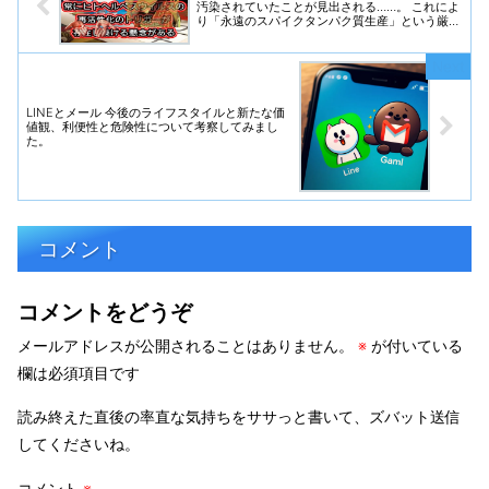
汚染されていたことが見出される……。 これによ
り「永遠のスパイクタンパク質生産」という厳し
い概念が浮上。
LINEとメール 今後のライフスタイルと新たな価
値観、利便性と危険性について考察してみまし
た。
コメント
コメントをどうぞ
メールアドレスが公開されることはありません。
※
が付いている
欄は必須項目です
読み終えた直後の率直な気持ちをササっと書いて、ズバット送信
してくださいね。
コメント
※