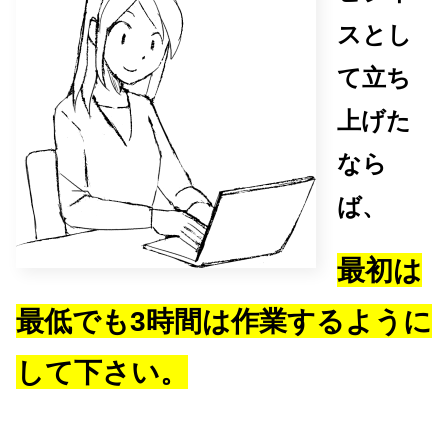
スとし
て立ち
上げた
なら
ば、
最初は
最低でも3時間は作業するように
して下さい。