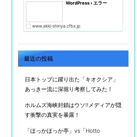
WordPress › エラー
www.akki-shinya.cfbx.jp
最近の投稿
日本トップに躍り出た「キオクシア」
あっきー流に深堀り考察してみた！
ホルムズ海峡封鎖はウソ‼️メディアが隠
す衝撃の真実を暴露！
「ほっかほっか亭」vs「Hotto