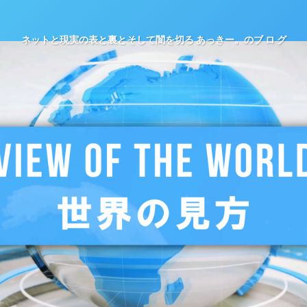
ネットと現実の表と裏とそして闇を切る あっきー。のブ ロ グ