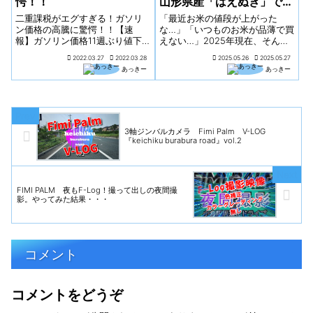
愕！！
山形県産「はえぬき」で賢
く美味しく乗り切ろう！
二重課税がエグすぎる！ガソリ
「最近お米の値段が上がった
ン価格の高騰に驚愕！！【速
な…」「いつものお米が品薄で買
報】ガソリン価格11週ぶり値下
えない…」2025年現在、そんな
がり 174円60銭 上限25円の
悩みを抱えている方も多いので
2022.03.27
2022.03.28
2025.05.26
2025.05.27
補助金効果【速報】ガソリン価
はないでしょうか。しかし、こ
あっきー
あっきー
格11週ぶり値下がり 174円60
んな時だからこそ、賢くお米を
銭 上限25円の補助金効果先日
選び、毎日の食卓を豊かにした
のニュースで【 25円の補助金...
いと思いませんか？そこでおす
すめしたいのが、山形県が生ん
だブランド米「はえぬき」で
す！なぜ今「はえぬき」がおす
3軸ジンバルカメラ Fimi Palm V-LOG
『keichiku burabura road』vol.2
すめなのか、その魅力と賢い入
手方法を徹底解説します！
FIMI PALM 夜もF-Log！撮って出しの夜間撮
影。やってみた結果・・・
コメント
コメントをどうぞ