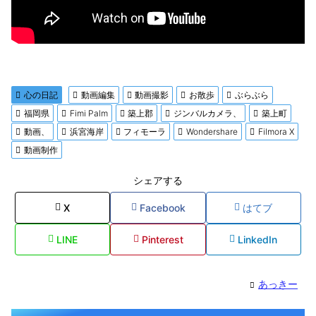
心の日記
動画編集
動画撮影
お散歩
ぶらぶら
福岡県
Fimi Palm
築上郡
ジンバルカメラ、
築上町
動画、
浜宮海岸
フィモーラ
Wondershare
Filmora X
動画制作
シェアする
X
Facebook
はてブ
LINE
Pinterest
LinkedIn
あっきー