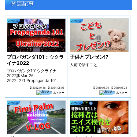
関連記事
心の日記
心の日記
プロパガンダ101：ウクラ
子供とプレゼン⁉
イナ2022
人前で話すこと
プロパガンダ101ウクライナ
2022訳Mar 26,
2022 271 Propaganda 101:
Ukraine 2022Colin Todhunter
2022.04.16
2024.05.06
2019.08.09
2019.08.23
コリン・トドハンター2011年、
あっきー
あっきー
NATO軍は、カダフィ政権追放を
掲げ、トリポリへ...
心の日記
心の日記