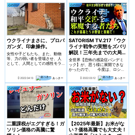
まずはアファメーションとはど
に、急な変更や困難な状況に対
心の日記
心の日記
んなものなのか紹介します。
しても冷静に対処してきまし
た。家族のために、そして社会
のために働くという使命感が彼
を支えていたのです。
ウクライナまさに、プロパ
SATORISM TV.217「ウク
ガンダ、印象操作。
ライナ戦争の実態をズバリ
解説！三年先までの大局が
女性や子どもたち、また、動物
理解できます！」
等、力の弱い者を登場させ、人
全世界【恐怖の感染症パンデミ
として、人間としての感性モラ
ック】が、思う様に展開できな
ルを、ある一方に誘導しようと
かったので、 今度は、ロシア
している。
vsウクライナ（NATO）シナリ
2022.04.13
あっきー
2022.03.12
あっきー
オ。 ロシアvsウクライナ
（NATO） マスゴミの垂れ流
す侵攻動画では、誰ぁ～もマス
心の日記
心の日記
クなんかしちゃいませんよ。 今
回も...
二重課税がエグすぎる！ガ
【2025年最新】お米がな
ソリン価格の高騰に驚
い？価格高騰でも大丈夫！