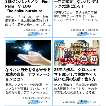
3軸ジンバルカメラ Fimi
一向に収束しないパンデミ
Palm V-LOG
ックの謎に迫る！
『keichiku burabura
浅村氏による、多次元視力で俯
road』vol.2
瞰的視野からの考察は、『あ
今回の、『ぶらぶら』は、京都
れ？なんかおかしいぞ？ちょっ
郡苅田から北九州都市高速を経
と変だな？』って思った私たち
由して、若戸大橋へ。そして、
に、分かりやすく解説、諭して
若松北海岸ひびき海の公園（マ
2020.09.05
2022.02.15
2022.03.04
2022.03.05
くれています。
リンパーク）の東側部分に位置
あっきー
あっきー
する、「脇田漁港 フィッシャリ
ーナ」を目指します。
心の日記
心の日記
なりたい自分を引き寄せる
25年の歩み、クロネコヤ
魔法の言葉 アファメーシ
マトSDとして家族を守り
ョンとは？
抜いた男の決断：働き方改
革の壁に挑む
世界のアスリートや起業家、セ
ヤマト運輸は、日本国内の物流
レブなどが実践していることで
の大動脈を担っており、その中
も知られる、アファメーショ
でSDは会社の顔ともいえる重要
ン。実践することで、理想を叶
なポジションです。彼のような
2024.07.25
2025.09.20
え自分の人生を幸せに導いてく
ベテランは、長年にわたり積み
あっきー
2024.10.26
あっきー
れるものと考えられています。
重ねてきた経験とスキルを武器