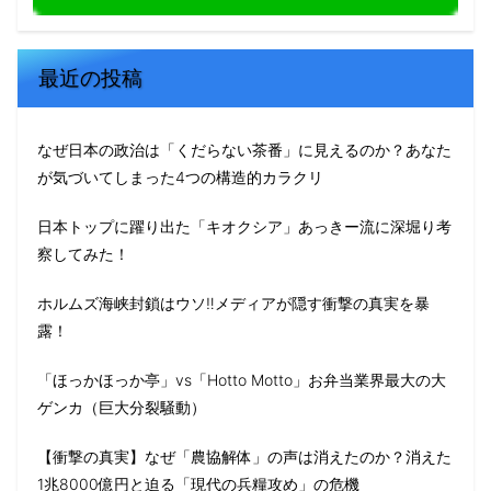
最近の投稿
なぜ日本の政治は「くだらない茶番」に見えるのか？あなた
が気づいてしまった4つの構造的カラクリ
日本トップに躍り出た「キオクシア」あっきー流に深堀り考
察してみた！
ホルムズ海峡封鎖はウソ‼️メディアが隠す衝撃の真実を暴
露！
「ほっかほっか亭」vs「Hotto Motto」お弁当業界最大の大
ゲンカ（巨大分裂騒動）
【衝撃の真実】なぜ「農協解体」の声は消えたのか？消えた
1兆8000億円と迫る「現代の兵糧攻め」の危機