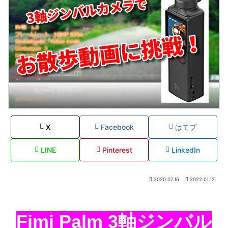
X
Facebook
はてブ
LINE
Pinterest
LinkedIn
2020.07.16
2022.01.12
Fimi Palm 3軸ジンバル