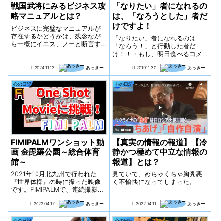
戦国武将にみるビジネス攻
「なりたい」者になれるの
略マニュアルとは？
は、「なろうとした」者だ
けですよ！
ビジネスに完璧なマニュアルが
存在するかどうかは、残念なが
「なりたい」者になれるのは
ら一概にイエス、ノーと断言す
「なろう！」と行動した者だ
ることはできません。なぜなら
け！！・もし、明日食べるコメ
「完璧なマニュアル」の定義
が無くなるとしたらあなたはど
は、ビジネスの状況、規模、内
2024.11.13
あっきー
2019.11.30
あっきー
うしますか？・もし、明日中に
容、そしてそれを利用する人の
１万円稼がないと家を明け渡す
スキルや経験によって大きく異
ことになるとしたら？もちろん
心の日記
心の日記
なるからです。「鳴...
必死で何かやろうとしますよ
ね？分からないだの出来...
FIMIPALMワンショット動
【真実の情報の報道】【冷
画 金毘羅公園～総合体育
静かつ極めて中立な情報の
館～
報道】とは？
2021年10月北九州で行われた
見ていて、めちゃくちゃ胸糞悪
『世界体操』の時に撮った映像
く不愉快になってしまった。
です。FIMIPALMで、連続撮影
（2.7k 60fps）してみました。
2022.04.17
あっきー
2022.04.11
あっきー
結果・・・12分くらいで、ファ
イルが分割されていました。と
心の日記
心の日記