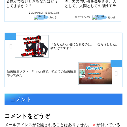
る気がでないときあなたはどう
等、力の弱い者を登場させ、人
してますか？？
として、人間としての感性モラ
ルを、ある一方に誘導しようと
2019.08.01
2022.02.15
している。
あっきー
2022.04.13
あっきー
「なりたい」者になれるのは、「なろうとした」
者だけですよ！
動画編集ソフト Filmora9で、初めての動画編集
やってみた！
コメント
コメントをどうぞ
メールアドレスが公開されることはありません。
※
が付いている