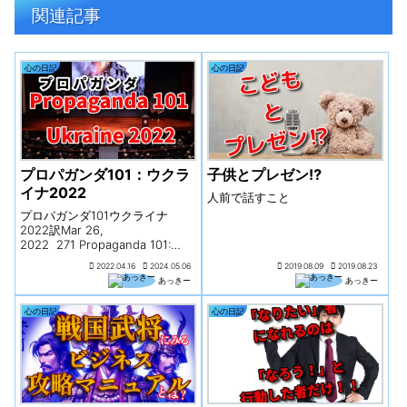
関連記事
心の日記
心の日記
プロパガンダ101：ウクラ
子供とプレゼン⁉
イナ2022
人前で話すこと
プロパガンダ101ウクライナ
2022訳Mar 26,
2022 271 Propaganda 101:
Ukraine 2022Colin Todhunter
2022.04.16
2024.05.06
2019.08.09
2019.08.23
コリン・トドハンター2011年、
あっきー
あっきー
NATO軍は、カダフィ政権追放を
掲げ、トリポリへ...
心の日記
心の日記