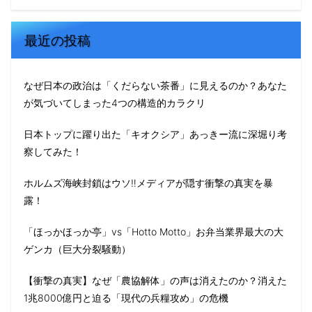
最近の投稿
なぜ日本の政治は「くだらない茶番」に見えるのか？あなた
が気づいてしまった4つの構造的カラクリ
日本トップに躍り出た「キオクシア」あっきー流に深堀り考
察してみた！
ホルムズ海峡封鎖はウソ‼️メディアが隠す衝撃の真実を暴
露！
「ほっかほっか亭」vs「Hotto Motto」お弁当業界最大の大
ゲンカ（巨大分裂騒動）
【衝撃の真実】なぜ「農協解体」の声は消えたのか？消えた
1兆8000億円と迫る「現代の兵糧攻め」の危機