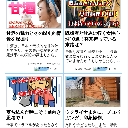
りあえず、12分を Filmora
11（フィモーラ 11）のスピード
ランプで、半分の長さに編集し
ました。
甘酒の魅力とその歴史的背
既婚者と飲みに行く女性心
景を深掘り
理10選！将来待っている
末路は？
甘酒は、日本の伝統的な甘味飲
料であり、その豊かな歴史と健
身近な友達や同僚の中に、既婚
康効果への関心の高まりから、
者と飲みに行くことがある人っ
近年再び注目を集めています。
ていませんか？もしかしたら、
米麹と酒粕という二つの主要な
2025.05.01
2025.05.04
自分自身もそんな経験があるか
原料から作られる甘酒は、それ
あっきー
2024.08.09
あっきー
もしれませんね。「なぜ既婚者
ぞれ異なる特徴を持ち、日本の
と飲みに行くの？」って思う方
食文化において独自の地位を築
もいるでしょう。その背景に
心の日記
心の日記
いています。今回は、甘酒の定
は、色々な理由や心理が隠され
義、種類、製造方法、栄養価、
ているんです。友達...
健康効果、歴史的背景、文化的
意義、飲用方法、料理への活
用、最新の研究動向、そして現
在のトレンドについて考察した
いと思います。また、福岡と東
落ち込んだ時こそ！前向き
ウクライナまさに、プロパ
京神田という地域における甘酒
思考で！
ガンダ、印象操作。
の特色についても掘り下げてい
きたいと思います。
仕事でトラブルがあったときや
女性や子どもたち、また、動物