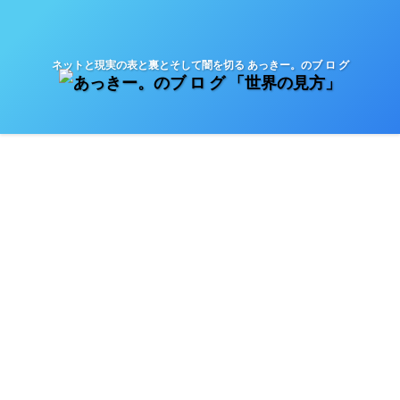
ネットと現実の表と裏とそして闇を切る あっきー。のブ ロ グ