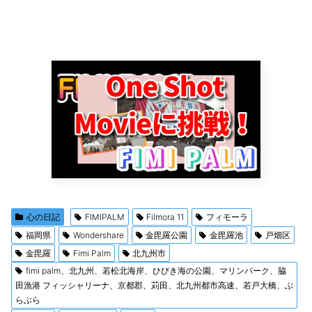
心の日記
FIMIPALM
Filmora 11
フィモーラ
福岡県
Wondershare
金毘羅公園
金毘羅池
戸畑区
金毘羅
Fimi Palm
北九州市
fimi palm、北九州、若松北海岸、ひびき海の公園、マリンパーク、脇
田漁港 フィッシャリーナ、京都郡、苅田、北九州都市高速、若戸大橋、ぶ
らぶら