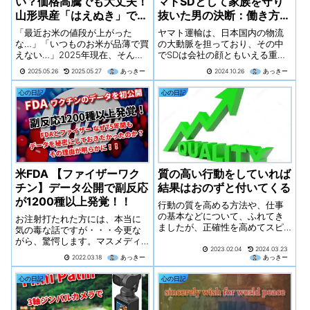
い？価格高騰でも大丈夫！
マトSDとして家族を守り
山形県産「はえぬき」で賢
抜いた男の決断：働き方改
く美味しく乗り切ろう！
革の壁に挑む
「最近お米の値段が上がった
ヤマト運輸は、日本国内の物流
な…」「いつものお米が品薄で買
の大動脈を担っており、その中
えない…」2025年現在、そんな
でSDは会社の顔ともいえる重要
悩みを抱えている方も多いので
なポジションです。彼のような
2025.05.26
2025.05.27
あっきー
2024.10.26
あっきー
はないでしょうか。しかし、こ
ベテランは、長年にわたり積み
んな時だからこそ、賢くお米を
重ねてきた経験とスキルを武器
心の日記
心の日記
選び、毎日の食卓を豊かにした
に、急な変更や困難な状況に対
いと思いませんか？そこでおす
しても冷静に対処してきまし
すめしたいのが、山形県が生ん
た。家族のために、そして社会
だブランド米「はえぬき」で
のために働くという使命感が彼
す！なぜ今「はえぬき」がおす
を支えていたのです。
すめなのか、その魅力と賢い入
手方法を徹底解説します！
米FDA 【ファイザーワク
質の高い行動をしていれば
チン】データ公開で副反応
結果はおのずと付いてくる
が1200種以上発覚！！
行動の質を高める方法や、仕事
の基本などについて、ふれてき
お注射打たれた方には、本当に
ましたが、正確性を高めてスピ
気の毒な話ですが・・・今更な
ードアップできたら、目標や成
がら、驚愕します。マスメディ
果もあげることができるでしょ
2023.02.04
2024.03.23
アのプロパガンダや、会社や地
2022.03.18
あっきー
あっきー
う。仕事がさらに楽しくなるよ
域の同調圧力、それぞれ、事情
うに、仕事の質を高めていきた
はあるでしょうが、こればっか
心の日記
心の日記
いですね！
りは、強制されたわけでは無
く、自己判断でやったことなの
で、仕方ありません。事実と向