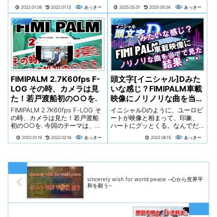
米麹と酒粕という二つの主要な
合いが、かなりお気に入りで
2022.01.08
2022.01.13
あっきー
2025.05.01
2025.05.04
あっきー
原料から作られる甘酒は、それ
す。なので今回は夜もF-Logで撮
ぞれ異なる特徴を持ち、日本の
影してみました。設定はシャッ
心の日記
心の日記
食文化において独自の地位を築
タースピードのみ1/60で、後は
いています。今回は、甘酒の定
すべてAUTOで撮影。色補正（カ
義、種類、製造方法、栄養価、
ラーグレーディング）無しの映
健康効果、歴史的背景、文化的
像です。色味は、人それぞれ好
意義、飲用方法、料理への活
みがあるので、参考になれば幸
用、最新の研究動向、そして現
いです。車載、手持ち撮影とそ
在のトレンドについて考察した
れぞれっみくらべてください
FIMIPALM 2.7K60fps F-
頭文字[イニシャル]Dみた
いと思います。また、福岡と東
ね。参考程度に色補正（カラー
京神田という地域における甘酒
LOG その時、カメラは見
いな感じ？FIMIPALM車載
グレーディング）した映像も後
の特色についても掘り下げてい
ほどUPしたいと思います。
た！若戸渡船初の○○を.
映像にノリノリな曲を当て
きたいと思います。
てみた結果・・
FIMIPALM 2.7K60fps F-LOG そ
イニシャルDのように、ユーロビ
の時、カメラは見た！若戸渡船
ートが映像と相まって、印象、
初の○○を. 今回のテーマは、
ハートにグッとくる。なんでだ
FIMIPALM 2.7K60fps＆F-Log撮
か分からないけど、その曲を聴
2022.01.19
2022.02.16
あっきー
2022.06.15
あっきー
影です。 僕的にはこの設定が一
くだけで映像が浮かんできて、
番お気に入りです。撮影場所は
ドキドキワクワクつい、口ずさ
福岡県北九州市戸畑区北...
んでしまう。多分、みんな経験
あると思います。そんな感じ
で、「映像と曲という関係性」
sincerely wish for world peace ~心から世界平
を意識しつつ、曲でその場面の
和を願う~
イメージがどう変わるのか？