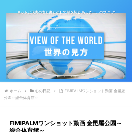
ネットと現実の表と裏とそして闇を切る あっきー。のブ ロ グ
ホーム
心の日記
FIMIPALMワンショット動画 金毘羅
公園～総合体育館～
FIMIPALMワンショット動画 金毘羅公園～
総合体育館～