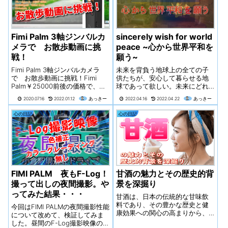
き合って、今後の己の人生をし
っかりと考えて行きましょう。
何かにつけて【人のせいにす
る】のはやめましょう。
Fimi Palm 3軸ジンバルカ
sincerely wish for world
メラで お散歩動画に挑
peace ~心から世界平和を
戦！
願う~
Fimi Palm 3軸ジンバルカメラ
未来を背負う地球上の全ての子
で お散歩動画に挑戦！Fimi
供たちが、安心して暮らせる地
Palm￥25000前後の価格で、こ
球であって欲しい。未来にどれ
のクオリティーは凄くないです
だけ良いバトンパスができるの
2020.07.16
2022.01.12
あっきー
2022.04.16
2022.04.22
あっきー
か？この動画が参考になれば幸
か？かけがえのない、僕たち、
いです(^^)By あっきー。
私達の子供に、胸を張って託せ
心の日記
心の日記
FIMI PALM
る未来・地球にしていかなけれ
ば！！私利私欲に溺れ、既得権
益にどっぷり浸かった悪党は、
必ずや天罰が下りこの世から消
え去るでしょう。
FIMI PALM 夜もF-Log！
甘酒の魅力とその歴史的背
撮って出しの夜間撮影。や
景を深掘り
ってみた結果・・・
甘酒は、日本の伝統的な甘味飲
料であり、その豊かな歴史と健
今回はFIMI PALMの夜間撮影性能
康効果への関心の高まりから、
について改めて、検証してみま
近年再び注目を集めています。
した。昼間のF-Log撮影映像の色