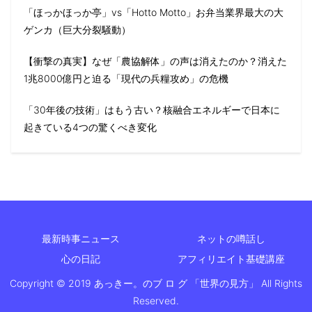
「ほっかほっか亭」vs「Hotto Motto」お弁当業界最大の大
ゲンカ（巨大分裂騒動）
【衝撃の真実】なぜ「農協解体」の声は消えたのか？消えた
1兆8000億円と迫る「現代の兵糧攻め」の危機
「30年後の技術」はもう古い？核融合エネルギーで日本に
起きている4つの驚くべき変化
最新時事ニュース
ネットの噂話し
心の日記
アフィリエイト基礎講座
Copyright © 2019 あっきー。のブ ロ グ 「世界の見方」 All Rights
Reserved.