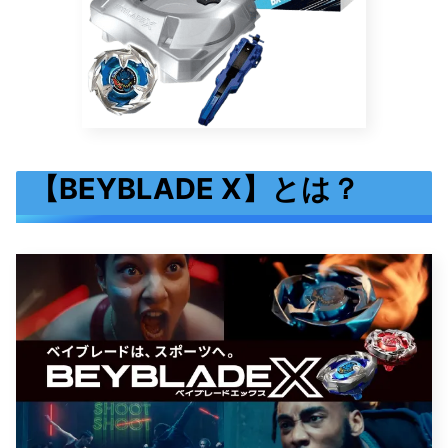
【BEYBLADE X】とは？