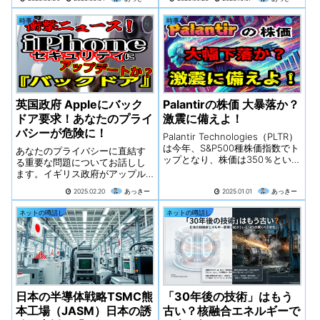
るのは、主に「遺族基礎年金」
北方で虎視眈々と機会をうかが
の間にか『ほっともっと』にな
です。また、お母様が会社員や
うロシア。この四カ国が織りな
ってる…？『ほっともっと』と
時事
時事
公務員であった場合は、加えて
す外交ゲームの盤上で、日本は
『ほっかほっか亭』って、名前
「遺族厚生年金」も受け取れる
どのように立ち回り、自国の利
の響きもお店の雰囲気も、なん
可能性があります。
益を確保して...
なら『のり弁』のビジュアルま
でそっくりだけど…一体どういう
関係なの？
英国政府 Appleにバック
Palantirの株価 大暴落か？
ドア要求！あなたのプライ
激震に備えよ！
バシーが危険に！
Palantir Technologies（PLTR）
は今年、S&P500種株価指数でト
あなたのプライバシーに直結す
ップとなり、株価は350％という
る重要な問題についてお話しし
驚異的な急上昇を遂げた。この
ます。イギリス政府がアップル
水準が崩れた場合、45ドルまで
社に対してiPhoneの暗号化を無
2025.02.20
あっきー
2025.01.01
あっきー
下落する可能性があり、さらに
効化する「バックドア」を作る
調整が深まれば、数年来の重要
よう要求したというニュースが
ネットの噂話し
ネットの噂話し
なトレンドラインである29ドル
波紋を呼んでいます。
まで下落する可能性がある。
日本の半導体戦略TSMC熊
「30年後の技術」はもう
本工場（JASM）日本の誘
古い？核融合エネルギーで