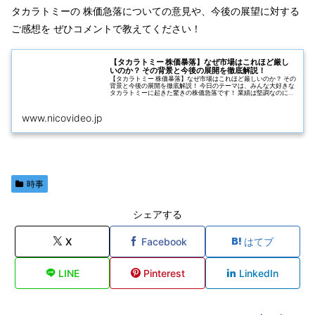
タカラトミーの 株価急落についての意見や、今後の展望に対する
ご感想を ぜひコメントで教えてください！
【タカラトミー 株価暴落】なぜ市場はこれほど厳し
いのか？ その背景と今後の展開を徹底解説！
【タカラトミー 株価暴落】なぜ市場はこれほど厳しいのか？ その
背景と今後の展開を徹底解説！ 今日のテーマは、みんな大好きな
タカラトミーに起きた驚きの株価急落です！ 業績は堅調なのに、
なぜ...
www.nicovideo.jp
時事
シェアする
X
Facebook
はてブ
LINE
Pinterest
LinkedIn