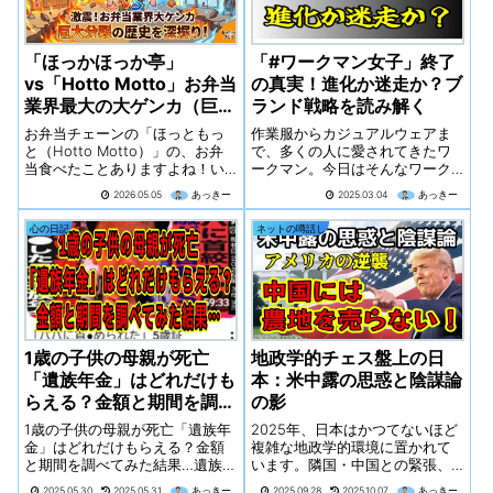
「ほっかほっか亭」
「#ワークマン女子」終了
vs「Hotto Motto」お弁当
の真実！進化か迷走か？ブ
業界最大の大ゲンカ（巨大
ランド戦略を読み解く
分裂騒動）
お弁当チェーンの「ほっともっ
作業服からカジュアルウェアま
と（Hotto Motto）」の、お弁
で、多くの人に愛されてきたワ
当食べたことありますよね！い
ークマン。今日はそんなワーク
つも何を頼みますか？メニュー
マンが『#ワークマン女子』を廃
2026.05.05
あっきー
2025.03.04
あっきー
の前で散々迷った挙句、結局…
止した理由と、その裏にある戦
「のり弁」の圧倒的コスパに落
略について深掘りしていきま
心の日記
ネットの噂話し
ち着いてしまったり。から揚弁
す！
当についてくる、あの！「魔法
のスパイス（塩こしょう）」
を、最後の一粒までお肉に振り
かけたくなったり。特から揚弁
当にして、「今日はガッツリい
っちゃうぞ！」と気合を入れた
1歳の子供の母親が死亡
地政学的チェス盤上の日
り（笑）。私たちの日常になく
「遺族年金」はどれだけも
本：米中露の思惑と陰謀論
てはならない、温かくて美味し
いお弁当。でも、街でお弁当屋
らえる？金額と期間を調べ
の影
さんを見かけた時、ふとこんな
てみた結果…
1歳の子供の母親が死亡「遺族年
2025年、日本はかつてないほど
疑問を抱いたことはありません
金」はどれだけもらえる？金額
複雑な地政学的環境に置かれて
か？あれ？ 地元のこの場所、私
と期間を調べてみた結果…遺族年
います。隣国・中国との緊張、
が子供の頃は『ほっかほっか
金として受け取れる可能性があ
盟主アメリカの揺らぎ、そして
亭』だった気がするのに、いつ
2025.05.30
2025.05.31
あっきー
2025.09.28
2025.10.07
あっきー