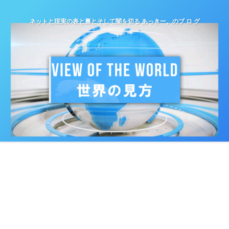
ネットと現実の表と裏とそして闇を切る あっきー。のブ ロ グ