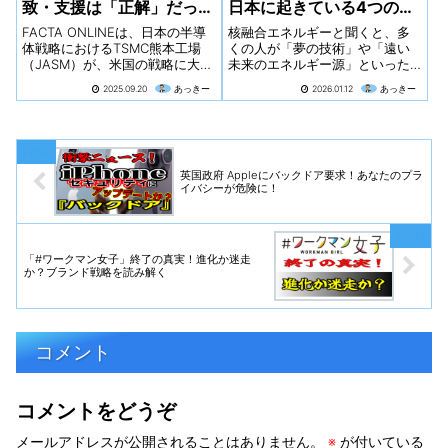
致・支援は「正解」だった
日本に起きている4つの驚
のか？
くべき変化
FACTA ONLINEは、日本の半導
核融合エネルギーと聞くと、多
体戦略におけるTSMC熊本工場
くの人が「夢の技術」や「遠い
（JASM）が、米国の戦略に大き
未来のエネルギー源」といった
く影響され、当初の期待とは異
イメージを抱くかもしれませ
2025.09.20
あっきー
2026.01.12
あっきー
なる様相を呈している可能性を
ん。「実用化は30年以上先」と
指摘していますね。この記事が
いう言葉は、この分野を語る上
提起する「TSMCの米国シフト」
での定型句のようになっていま
と「熊本工場の低稼働率」とい
す。しかし今、その常識が日本
う二つの論点を軸に、日本の誘
で静かに、しかし...
英国政府 Appleにバックドア要求！あなたのプラ
致・支援策の是非、そして政府
イバシーが危険に！
間の思惑や既得権益といった、
より深層的な視点も含めて考察
します。
「#ワークマン女子」終了の真実！進化か迷走
か？ブランド戦略を読み解く
コメント
コメントをどうぞ
メールアドレスが公開されることはありません。
※
が付いている