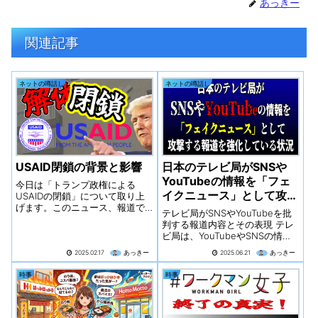
あっきー
関連記事
ネットの噂話し
ネットの噂話し
USAID閉鎖の背景と影響
日本のテレビ局がSNSや
YouTubeの情報を「フェ
今日は「トランプ政権による
イクニュース」として攻撃
USAIDの閉鎖」について取り上
げます。このニュース、報道で
する報道を強化している状
テレビ局がSNSやYouTubeを批
は賛否両論が飛び交っています
況
判する報道内容とその表現 テレ
が、その背後に隠された真実と
ビ局は、YouTubeやSNSの情報
は一体何なのでしょうか？あな
を「デマだらけ」「フェイク情
たはどう思いますか？
2025.02.17
あっきー
2025.06.21
あっきー
報」であると繰り返し報道して
います.マスメディアがSNSに負
時事
時事
けたと言い出すなど、自らの影
響力低下に危機感を抱いている
様子がうかがえます