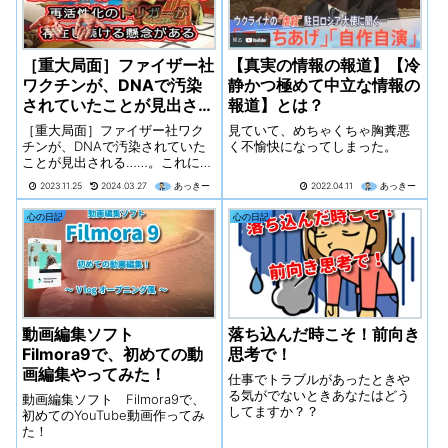
［重大局面］ファイザー社
【真実の情報の報道】【冷
ワクチンが、DNAで汚染
静かつ極めて中立な情報の
されていたことが見出され
報道】とは？
る……。 これにより「永遠
［重大局面］ファイザー社ワク
見ていて、めちゃくちゃ胸糞悪
のスパイクタンパク質生
チンが、DNAで汚染されていた
く不愉快になってしまった。
ことが見出される……。これによ
産」という厳しい概念が浮
り「永遠のスパイクタンパク質
上。
2023.11.25
2024.03.27
あっきー
2022.04.11
あっきー
生産」という厳しい概念が浮
上。確率は推定３分の１「 DNA
心の日記
心の日記
の汚染により永続的にスパイク
タンパク質が体内で生産され続
けた場合...
動画編集ソフト
落ち込んだ時こそ！前向き
Filmora9で、初めての動
思考で！
画編集やってみた！
仕事でトラブルがあったときや
る気がでないときあなたはどう
動画編集ソフト Filmora9で、
してますか？？
初めてのYouTube動画作ってみ
た！