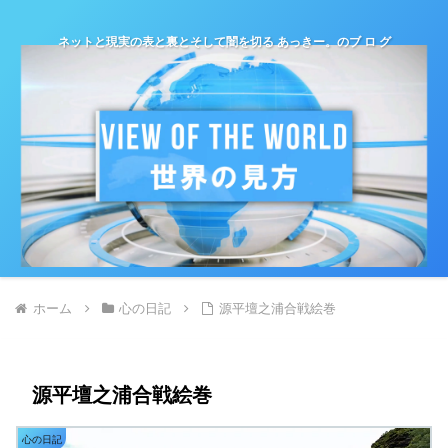
ネットと現実の表と裏とそして闇を切る あっきー。のブ ロ グ
ホーム
心の日記
源平壇之浦合戦絵巻
源平壇之浦合戦絵巻
心の日記