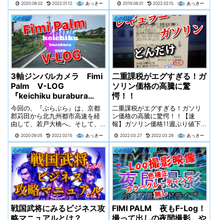
2020.08.02
2022.01.12
あっきー
2019.08.01
2022.02.15
あっきー
心の日記
心の日記
3軸ジンバルカメラ Fimi
二重課税がエグすぎる！ガ
Palm V-LOG
ソリン価格の高騰に驚
『keichiku burabura
愕！！
road』vol.2
今回の、『ぶらぶら』は、京都
二重課税がエグすぎる！ガソリ
郡苅田から北九州都市高速を経
ン価格の高騰に驚愕！！【速
由して、若戸大橋へ。そして、
報】ガソリン価格11週ぶり値下
若松北海岸ひびき海の公園（マ
がり 174円60銭 上限25円の
2020.09.05
2022.02.15
あっきー
2022.03.27
2022.03.28
あっきー
リンパーク）の東側部分に位置
補助金効果【速報】ガソリン価
する、「脇田漁港 フィッシャリ
格11週ぶり値下がり 174円60
心の日記
心の日記
ーナ」を目指します。
銭 上限25円の補助金効果先日
のニュースで【 25円の補助金...
戦国武将にみるビジネス攻
FIMI PALM 夜もF-Log！
略マニュアルとは？
撮って出しの夜間撮影。や