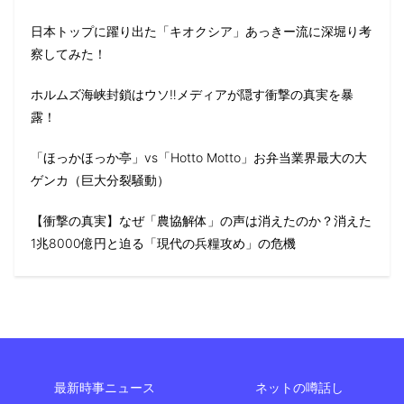
日本トップに躍り出た「キオクシア」あっきー流に深堀り考
察してみた！
ホルムズ海峡封鎖はウソ‼️メディアが隠す衝撃の真実を暴
露！
「ほっかほっか亭」vs「Hotto Motto」お弁当業界最大の大
ゲンカ（巨大分裂騒動）
【衝撃の真実】なぜ「農協解体」の声は消えたのか？消えた
1兆8000億円と迫る「現代の兵糧攻め」の危機
最新時事ニュース
ネットの噂話し