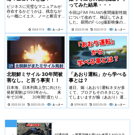
ってみた結果・・・
ビジネスに完璧なマニュアルが
存在するかどうかは、残念なが
今回はFIMI PALMの夜間撮影性能
ら一概にイエス、ノーと断言す
について改めて、検証してみま
ることはできません。なぜなら
した。昼間のF-Log撮影映像の色
「完璧なマニュアル」の定義
合いが、かなりお気に入りで
2024.11.13
あっきー
2022.01.08
2022.01.13
あっきー
は、ビジネスの状況、規模、内
す。なので今回は夜もF-Logで撮
容、そしてそれを利用する人の
影してみました。設定はシャッ
心の日記
心の日記
スキルや経験によって大きく異
タースピードのみ1/60で、後は
なるからです。「鳴...
すべてAUTOで撮影。色補正（カ
ラーグレーディング）無しの映
像です。色味は、人それぞれ好
みがあるので、参考になれば幸
いです。車載、手持ち撮影とそ
れぞれっみくらべてください
北朝鮮ミサイル 30年間被
「あおり運転」から学べる
ね。参考程度に色補正（カラー
害なし。と言う事実！！
事とは？
グレーディング）した映像も後
ほどUPしたいと思います。
日本海、日本列島上空に向けた
連日、煽（あおり)運転ネタが多
発射実験は1993年から。 来
くて、ブログもそのネタになっ
年で30年。 30年間1度たりと
てしまいますが煽（あおり）運
も、全く被害を与えていな
転をする人の中には「被害妄
2022.03.24
2022.03.25
あっきー
2019.08.22
2022.03.05
あっきー
い。 EEZ、日本上空を通過し
想」という精神病の人も少なく
ても。 人っ子一人傷つけてい
ないようです。
ない。 30年間、ただ、脅すだ
け。 そんな、ある意味、...
AP通信発 ＝軍事訓練を受けた米国人がウクラ