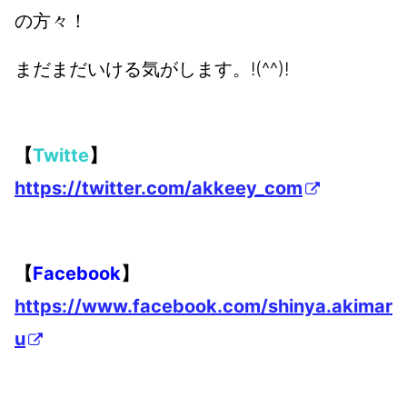
の方々！
まだまだいける気がします。!(^^)!
【
Twitte
】
https://twitter.com/akkeey_com
【
Facebook
】
https://www.facebook.com/shinya.akimar
u