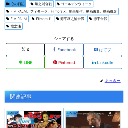
心の日記
壇之浦合戦
ゴールデンウイーク
FIMIPALM、フィモーラ、Filmora X、動画制作、動画編集、動画撮影
FIMIPALM
Filmora 11
源平壇之浦合戦
源平合戦
壇之浦
シェアする
X
Facebook
はてブ
LINE
Pinterest
LinkedIn
あっきー
関連記事
心の日記
心の日記