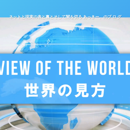
ネットと現実の表と裏とそして闇を切る あっきー。のブ ロ グ