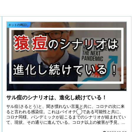
ネットの噂話し
サル痘のシナリオは、進化し続けている！
サル痘(さるとう)と、聞き慣れない言葉と共に、コロナの次に来
ると言われる感染症。これはバイオテ◯である可能性と共に、
コロナ同様、パンデミックが起こるまでのシナリオが組まれてい
て、現状、その通りに進んでいる。コロナ以上の被害が予見、ビ
ル・ゲイツが関わる進化し続けるサル痘のシナリオとは！？