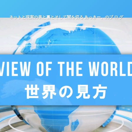
ネットと現実の表と裏とそして闇を切る あっきー。のブ ロ グ