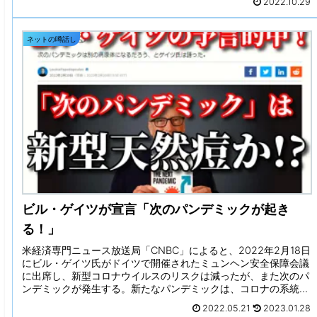
2022.10.29
は0.3～1.3％ 】ワクチン接種後の帯状疱疹発症率を調査した研究
でも、同様の結果が報告されている。アムステルダム大学医療セ
ンターのカルメン・ヴァン・ダム博士が作成した報告書による
ネットの噂話し
と、2021年7月時点の欧州におけるファイザーワクチン接種後の
帯状疱疹発症数は4,103件、モデルナ接種後は590件、アストラ
ゼナカ接種後は2,143件、ジョンソン・エンド・ジョンソン接種
後は59件。全有害事象を占める割合は、それぞれ1.3％、0.7％、
0.6％、0.3％と極めて低い。コロナワクチン接種後、免疫応答の
司令塔的役割を担うリンパ球（T細胞）に、一時的な減少が見ら
れたとの研究結果も報告されていることから、それが帯状疱疹に
つながった可能性が指摘されている。グローバル製薬企業グラク
ソ・スミスクラインのシニア臨床研究開発担当者、アミット・バ
ブサル氏は、「これらの症例報告を見る限り、コロナウイルスに
よる細胞媒介性免疫の機能不全が帯状疱疹の再活性化を引き起こ
す可能性はある」としている。
ビル・ゲイツが宣言「次のパンデミックが起き
る！」
米経済専門ニュース放送局「CNBC」によると、2022年2月18日
にビル・ゲイツ氏がドイツで開催されたミュンヘン安全保障会議
に出席し、新型コロナウイルスのリスクは減ったが、また次のパ
ンデミックが発生する。新たなパンデミックは、コロナの系統と
は異なる病原体を起源とするだろう」と演説した。
2022.05.21
2023.01.28