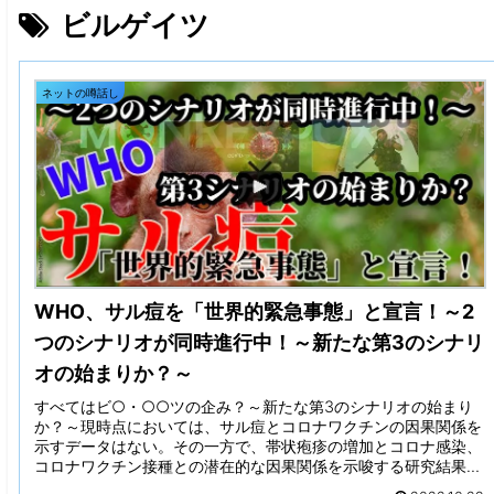
ビルゲイツ
ネットの噂話し
WHO、サル痘を「世界的緊急事態」と宣言！～2
つのシナリオが同時進行中！～新たな第3のシナリ
オの始まりか？～
すべてはビ○・○○ツの企み？～新たな第3のシナリオの始まり
か？～現時点においては、サル痘とコロナワクチンの因果関係を
示すデータはない。その一方で、帯状疱疹の増加とコロナ感染、
コロナワクチン接種との潜在的な因果関係を示唆する研究結果
は、複数報告されている。【 ワクチン接種後の帯状疱疹発症率