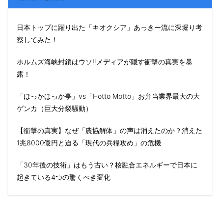
日本トップに躍り出た「キオクシア」あっきー流に深堀り考
察してみた！
ホルムズ海峡封鎖はウソ‼️メディアが隠す衝撃の真実を暴
露！
「ほっかほっか亭」vs「Hotto Motto」お弁当業界最大の大
ゲンカ（巨大分裂騒動）
【衝撃の真実】なぜ「農協解体」の声は消えたのか？消えた
1兆8000億円と迫る「現代の兵糧攻め」の危機
「30年後の技術」はもう古い？核融合エネルギーで日本に
起きている4つの驚くべき変化