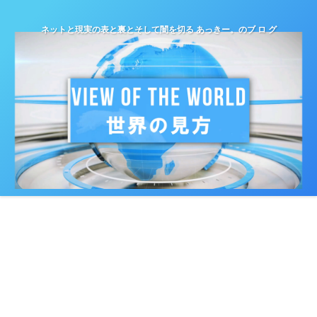
ネットと現実の表と裏とそして闇を切る あっきー。のブ ロ グ