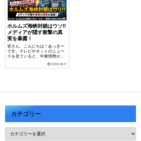
ホルムズ海峡封鎖はウソ‼️
メディアが隠す衝撃の真
実を暴露！
皆さん、こんにちは！あっきー
です。テレビやネットのニュー
スを見ていると、中東情勢が悪
化するたびに、「ホルムズ海峡
2026.06.11
封鎖の危機！」「オイルショッ
ク再来か！？」と大々的に報じ
られますよね。軍艦がズラリと
並び、武力で海が塞がれる……
そんな恐ろしい映...
カテゴリー