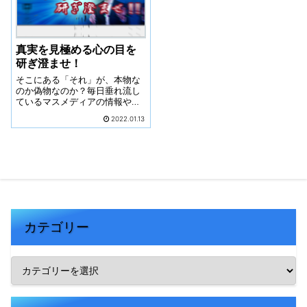
真実を見極める心の目を
研ぎ澄ませ！
そこにある「それ」が、本物な
のか偽物なのか？毎日垂れ流し
ているマスメディアの情報や報
道は、果たして真実なのだろう
2022.01.13
か？資本主義社会 資本家が、
労働者から労働力を買い、それ
を上回る価値のある商品を生産
させ利潤を得る。資本家が富を
得るシステム。 どうあがいて
も、絶対！100％！ 一般市民の
我々は、富の分配にはあやかれ
ない。 だからこそ、真実を見極
める心の目を研ぎ澄まそう。
カテゴリー