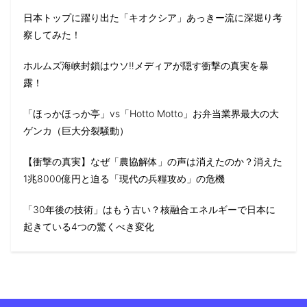
日本トップに躍り出た「キオクシア」あっきー流に深堀り考
察してみた！
ホルムズ海峡封鎖はウソ‼️メディアが隠す衝撃の真実を暴
露！
「ほっかほっか亭」vs「Hotto Motto」お弁当業界最大の大
ゲンカ（巨大分裂騒動）
【衝撃の真実】なぜ「農協解体」の声は消えたのか？消えた
1兆8000億円と迫る「現代の兵糧攻め」の危機
「30年後の技術」はもう古い？核融合エネルギーで日本に
起きている4つの驚くべき変化