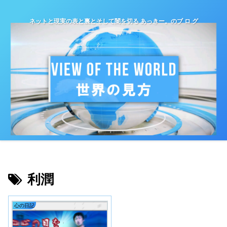
ネットと現実の表と裏とそして闇を切る あっきー。のブ ロ グ
利潤
心の日記