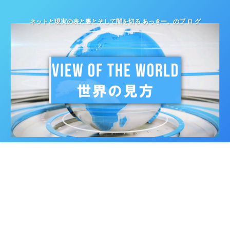
ネットと現実の表と裏とそして闇を切る あっきー。のブ ロ グ