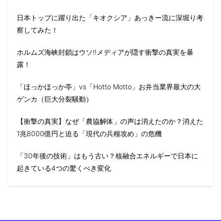
日本トップに躍り出た「キオクシア」あっきー流に深堀り考
察してみた！
ホルムズ海峡封鎖はウソ‼️メディアが隠す衝撃の真実を暴
露！
「ほっかほっか亭」vs「Hotto Motto」お弁当業界最大の大
ゲンカ（巨大分裂騒動）
【衝撃の真実】なぜ「農協解体」の声は消えたのか？消えた
1兆8000億円と迫る「現代の兵糧攻め」の危機
「30年後の技術」はもう古い？核融合エネルギーで日本に
起きている4つの驚くべき変化