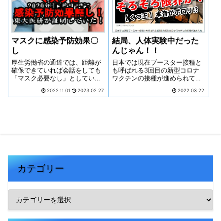
マスクに感染予防効果〇
結局、人体実験中だった
し
んじゃん！！
厚生労働省の通達では、距離が
日本では現在ブースター接種と
確保できていれば会話をしても
も呼ばれる3回目の新型コロナ
「マスク必要なし」としている
ワクチンの接種が進められてい
のに、この通達を遵守する人は
ます。イスラエルではすでに4
2022.11.01
2023.02.27
2022.03.22
少ない。マスクの本当の、性
回目の接種が行われており、そ
能・重要性、また今後の感染症
の結果の一部が報告されていま
に対する考え方などについて考
す。残念ながら目覚ましい効果
察してみた。
は確認されず、この結果によっ
てワクチン政策は大きな岐路に
立たされることとなりそうで
す。
カテゴリー