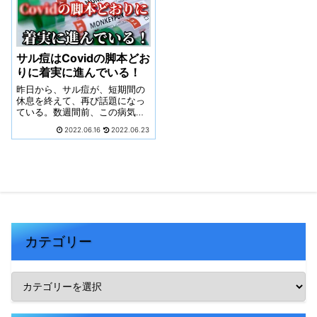
サル痘はCovidの脚本どお
りに着実に進んでいる！
昨日から、サル痘が、短期間の
休息を終えて、再び話題になっ
ている。数週間前、この病気は
大きな赤い数字と毎日の症例更
2022.06.16
2022.06.23
新とともに一面を飾ったが、そ
の後静かになった。マスコミは
ほとんど話題にしなくなった。
しかし、再び動き出した・・・
カテゴリー