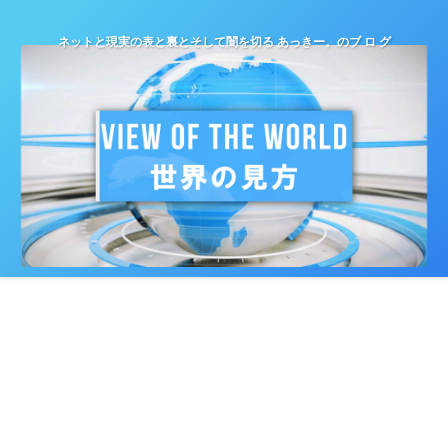
ネットと現実の表と裏とそして闇を切る あっきー。のブ ロ グ