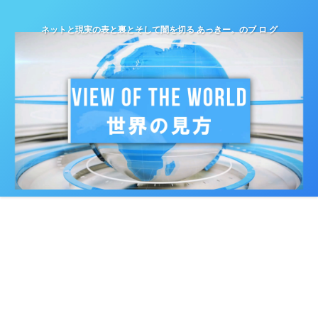
ネットと現実の表と裏とそして闇を切る あっきー。のブ ロ グ