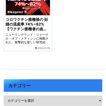
コロワクチン接種後の 妊
婦の流産率 74%~82%
【ワクチン接種者の血
液】
ニューイングランド・ジャーナ
ル・オブ・メディシンに掲載さ
れた、衝撃的な新しい研究結果
によると、妊娠中の女性が第1期
2023.01.29
または第2期に、covidワクチン
接種を受けた場合、82％の自然
流産率となり、5人中4人の胎児
が死亡することが明らかに。
カテゴリー