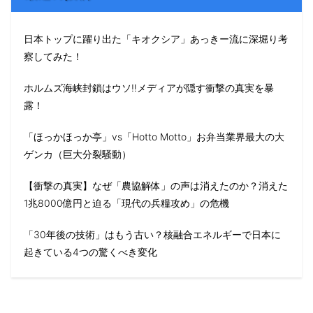
日本トップに躍り出た「キオクシア」あっきー流に深堀り考
察してみた！
ホルムズ海峡封鎖はウソ‼️メディアが隠す衝撃の真実を暴
露！
「ほっかほっか亭」vs「Hotto Motto」お弁当業界最大の大
ゲンカ（巨大分裂騒動）
【衝撃の真実】なぜ「農協解体」の声は消えたのか？消えた
1兆8000億円と迫る「現代の兵糧攻め」の危機
「30年後の技術」はもう古い？核融合エネルギーで日本に
起きている4つの驚くべき変化