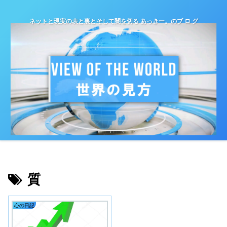
ネットと現実の表と裏とそして闇を切る あっきー。のブ ロ グ
質
心の日記