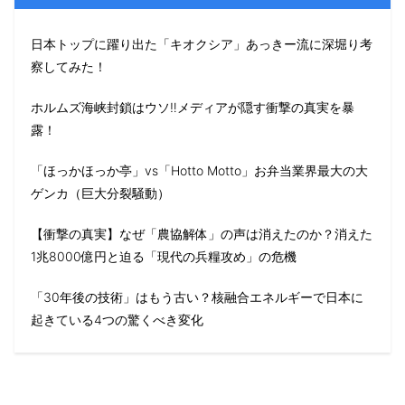
日本トップに躍り出た「キオクシア」あっきー流に深堀り考
察してみた！
ホルムズ海峡封鎖はウソ‼️メディアが隠す衝撃の真実を暴
露！
「ほっかほっか亭」vs「Hotto Motto」お弁当業界最大の大
ゲンカ（巨大分裂騒動）
【衝撃の真実】なぜ「農協解体」の声は消えたのか？消えた
1兆8000億円と迫る「現代の兵糧攻め」の危機
「30年後の技術」はもう古い？核融合エネルギーで日本に
起きている4つの驚くべき変化