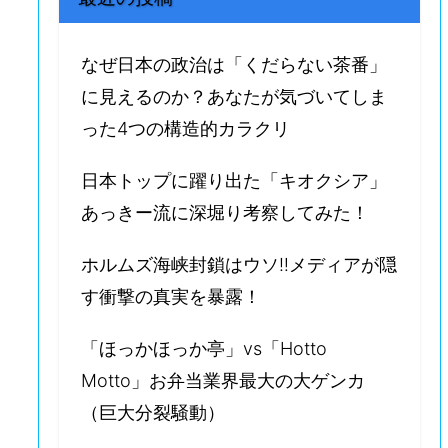
なぜ日本の政治は「くだらない茶番」
に見えるのか？あなたが気づいてしま
った4つの構造的カラクリ
日本トップに躍り出た「キオクシア」
あっきー流に深堀り考察してみた！
ホルムズ海峡封鎖はウソ‼️メディアが隠
す衝撃の真実を暴露！
「ほっかほっか亭」vs「Hotto
Motto」お弁当業界最大の大ゲンカ
（巨大分裂騒動）