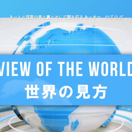
ネットと現実の表と裏とそして闇を切る あっきー。のブ ロ グ