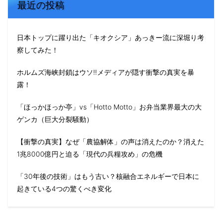
最近の投稿
日本トップに躍り出た「キオクシア」あっきー流に深堀り考
察してみた！
ホルムズ海峡封鎖はウソ‼️メディアが隠す衝撃の真実を暴
露！
「ほっかほっか亭」vs「Hotto Motto」お弁当業界最大の大
ゲンカ（巨大分裂騒動）
【衝撃の真実】なぜ「農協解体」の声は消えたのか？消えた
1兆8000億円と迫る「現代の兵糧攻め」の危機
「30年後の技術」はもう古い？核融合エネルギーで日本に
起きている4つの驚くべき変化