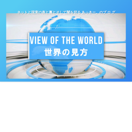
ネットと現実の表と裏とそして闇を切る あっきー。のブ ロ グ