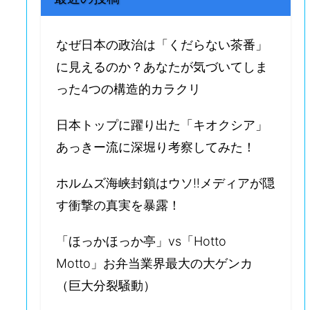
なぜ日本の政治は「くだらない茶番」
に見えるのか？あなたが気づいてしま
った4つの構造的カラクリ
日本トップに躍り出た「キオクシア」
あっきー流に深堀り考察してみた！
ホルムズ海峡封鎖はウソ‼️メディアが隠
す衝撃の真実を暴露！
「ほっかほっか亭」vs「Hotto
Motto」お弁当業界最大の大ゲンカ
（巨大分裂騒動）