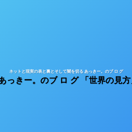
ネットと現実の表と裏とそして闇を切る あっきー。のブ ロ グ