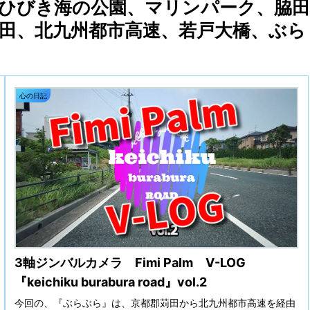
海岸、ひびき海の公園、マリンパーク、脇田
苅田、北九州都市高速、若戸大橋、ぶら
心の日記
3軸ジンバルカメラ Fimi Palm V-LOG
『keichiku burabura road』vol.2
今回の、『ぶらぶら』は、京都郡苅田から北九州都市高速を経由