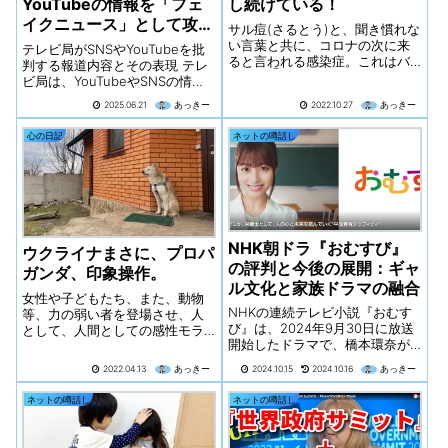
YouTubeの情報を「フェ
し続けている！
イクニュース」として攻撃
サル痘(さるとう)と、聞き慣れな
する報道を強化している状
い言葉と共に、コロナの次に来
テレビ局がSNSやYouTubeを批
ると言われる感染症。これはバ
況
判する報道内容とその表現 テレ
イオテ◯である可能性と共に、
ビ局は、YouTubeやSNSの情報
コロナ同様、パンデミックが起
を「デマだらけ」「フェイク情
2025.06.21
あっきー
2022.10.27
あっきー
こるまでのシナリオが組まれて
報」であると繰り返し報道して
いて、現状、その通りに進んで
います.マスメディアがSNSに負
心の日記
ネットの噂話し
いる。コロナ以上の被害が予
けたと言い出すなど、自らの影
見、ビル・ゲイツが関わる進化
響力低下に危機感を抱いている
し続けるサル痘のシナリオと
様子がうかがえます
は！？
NHK朝ドラ『おむすび』
ウクライナまさに、プロパ
の評判と今後の展開：ギャ
ガンダ、印象操作。
ル文化と家族ドラマの融合
女性や子どもたち、また、動物
NHKの連続テレビ小説『おむす
等、力の弱い者を登場させ、人
び』は、2024年9月30日に放送
として、人間としての感性モラ
開始したドラマで、橋本環奈が
ルを、ある一方に誘導しようと
主演を務めています。物語の舞
している。
2022.04.13
あっきー
2024.10.15
2024.10.16
あっきー
台は平成16年（2004年）の福岡
県糸島で、主人公の米田結（ゆ
ネットの噂話し
ネットの噂話し
い）がギャル文化と出会い、栄
養士として成長していく過程を
描きます​。