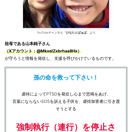
YouTubeチャンネル「
ひなたとばぁば
」より
祖母である山本純子さん
（Xアカウント：@MkxelZxbrhaa8Hx）
が守ろうと情報を発信し、支援を呼びかけているものです。
孫の命を救って下さい！
虐待によってPTSDを発症し心まで悲鳴をあげ、
言葉にならないSOSを訴える子供を、虐待加害者に引き渡
そうとする
強制執行（
連行
）を停止さ