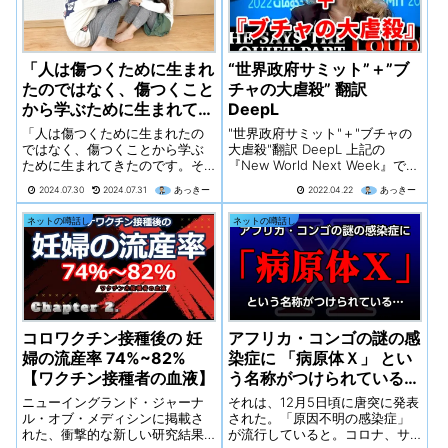
「人は傷つくために生まれ
“世界政府サミット”＋”ブ
たのではなく、傷つくこと
チャの大虐殺” 翻訳
から学ぶために生まれてき
DeepL
たのです。」
「人は傷つくために生まれたの
"世界政府サミット"＋"ブチャの
ではなく、傷つくことから学ぶ
大虐殺"翻訳 DeepL 上記の
ために生まれてきたのです。そ
『New World Next Week』で
して、その学びを通して強さや
は、James CorbettとJames
2024.07.30
2024.07.31
あっきー
2022.04.22
あっきー
優しさを身につけ、自分自身を
Evan Pilatoが、「世界政府サミ
受け入れることができるように
ット」での「静かな部分を大き
ネットの噂話し
ネットの噂話し
なるのです。人間不信を治すた
な声で言う」興味深い...
めには、傷つくことを恐れず
に、自分自身と向き...
コロワクチン接種後の 妊
アフリカ・コンゴの謎の感
婦の流産率 74%~82%
染症に 「病原体Ｘ」 とい
【ワクチン接種者の血液】
う名称がつけられている…
ニューイングランド・ジャーナ
それは、12月5日頃に唐突に発表
ル・オブ・メディシンに掲載さ
された。「原因不明の感染症」
れた、衝撃的な新しい研究結果
が流行していると。コロナ、サ