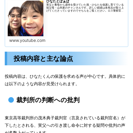
ひなたとばぁば
実父と養母から虐待を受けていた孫・ひなたを保護し育てている
祖父母・山本家のチャンネルです。詳しい経緯は各有志が取り上
げてくださっていますのでそちらをご覧ください。ロス警察官ゆ
りさん 日本このままだとヤバいですおみそちゃんねるさん【緊急
放送】...
www.youtube.com
投稿内容と主な論点
投稿内容は、ひなたくんの保護を求める声が中心です。具体的に
は以下のような内容が見受けられます。
裁判所の判断への批判
東京高等裁判所の茂木典子裁判官（言及されている裁判官名）が
下したとされる、実父への引き渡し命令に対する疑問や批判の声
が多数上がっています。