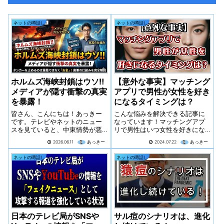
ネットの噂話し
ネットの噂話し
ホルムズ海峡封鎖はウソ‼️
【意外な事実】マッチング
メディアが隠す衝撃の真実
アプリで男性が女性を好き
を暴露！
になるタイミングは？
皆さん、こんにちは！あっきー
こんな悩みを解決できる記事に
です。テレビやネットのニュー
なっています！マッチングアプ
スを見ていると、中東情勢が悪
リで男性はいつ女性を好きにな
化するたびに、「ホルムズ海峡
るの？どうしたら男性に好かれ
2026.06.11
あっきー
2024.07.22
あっきー
封鎖の危機！」「オイルショッ
るの？好きになってもらうため
ク再来か！？」と大々的に報じ
の具体的な方法は？なぜなら、
ネットの噂話し
ネットの噂話し
られますよね。軍艦がズラリと
この記事では男性が女性を好き
並び、武力で海が塞がれる……そ
になるタイミングやその理由を
んな恐ろしい映...
詳しく解説してい...
日本のテレビ局がSNSや
サル痘のシナリオは、進化