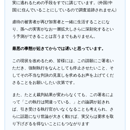
実に逃れるための手段をすでに講じています。(外国(中
国)に住んでいることにしているので調査追跡されません)
虐待の被害者が再び加害者と一緒に生活することにな
り、孫への実害がなお一層拡大しさらに深刻化するとい
う予測ができることは言うまでもありません。
最悪の事態が起きてからでは遅いと思っています。
この現状を改めるため、皆様には、この請願にご署名い
ただき、強制執行をなんとしても停止させたいこと、そ
してその不当な判決の見直しを求めるお声を上げてくだ
さることをお願いしたい次第です。
また、たとえ裁判結果が変わらなくても、この署名によ
って「この執行は間違っている、」との論調が起きれ
ば、引き受ける執行官がいなくなることも考えられ、さ
らに話題になり世論が大きく動けば、実父らは要求を取
り下げざるを得ないことにもつながります