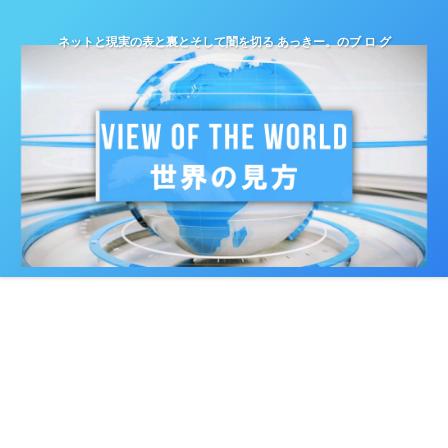
ネットと現実の表と裏とそして闇を切る あっきー。のブ ロ グ