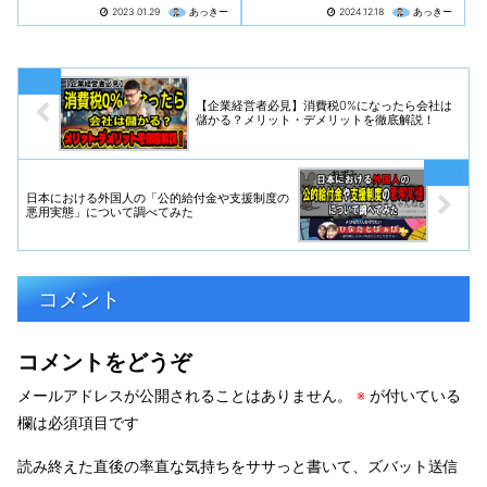
によると、妊娠中の女性が第1期
ル痘に続く世界的パンデミック
2023.01.29
あっきー
2024.12.18
あっきー
または第2期に、covidワクチン
を引き起こす可能性のある、謎
接種を受けた場合、82％の自然
の感染症「病原体 X（Disease
流産率となり、5人中4人の胎児
X）」とは？
が死亡することが明らかに。
【企業経営者必見】消費税0%になったら会社は
儲かる？メリット・デメリットを徹底解説！
日本における外国人の「公的給付金や支援制度の
悪用実態」について調べてみた
コメント
コメントをどうぞ
メールアドレスが公開されることはありません。
※
が付いている
欄は必須項目です
読み終えた直後の率直な気持ちをササっと書いて、ズバット送信