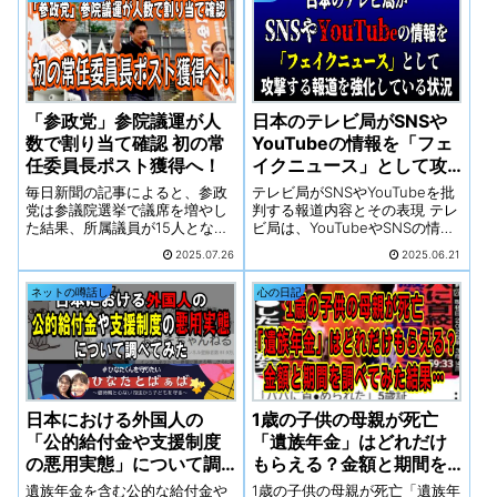
同党が長年訴えてきた「外国資
からサイバー犯罪まで、さまざ
本による土地買収規制」や「ス
まな違法な活動を支援している
パイ活動防止法の制定」に注目
のです。世界中の中国の地下銀
が集まっています。今回は、外
行網と組織犯罪グループの間に
国資本による土地取得の実態、
は、そういった共生関係があ
スパイ防止法を欠く日本の現
り、規制上の監視を超えて運営
状、そして「静かなる侵略」へ
「参政党」参院議運が人
日本のテレビ局がSNSや
されているのです。
の備えとして私たちが取るべき
数で割り当て確認 初の常
YouTubeの情報を「フェ
行動を、データと国際比較を交
えて考察したいと思います。
任委員長ポスト獲得へ！
イクニュース」として攻
撃する報道を強化してい
毎日新聞の記事によると、参政
テレビ局がSNSやYouTubeを批
る状況
党は参議院選挙で議席を増やし
判する報道内容とその表現 テレ
た結果、所属議員が15人とな
ビ局は、YouTubeやSNSの情報
り、初めて常任委員長のポスト
を「デマだらけ」「フェイク情
2025.07.26
2025.06.21
を獲得する見通しとなりました
報」であると繰り返し報道して
。
います.マスメディアがSNSに負
ネットの噂話し
心の日記
けたと言い出すなど、自らの影
響力低下に危機感を抱いている
様子がうかがえます
日本における外国人の
1歳の子供の母親が死亡
「公的給付金や支援制度
「遺族年金」はどれだけ
の悪用実態」について調
もらえる？金額と期間を
べてみた
調べてみた結果…
遺族年金を含む公的な給付金や
1歳の子供の母親が死亡「遺族年