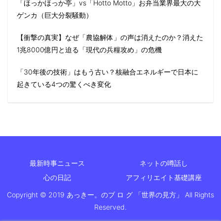
「ほっかほっか亭」vs「Hotto Motto」お弁当業界最大の大
ゲンカ（巨大分裂騒動）
【衝撃の真実】なぜ「農協解体」の声は消えたのか？消えた
1兆8000億円と迫る「現代の兵糧攻め」の危機
「30年後の技術」はもう古い？核融合エネルギーで日本に
起きている4つの驚くべき変化
最新時事ニュース
ネットの噂話し
心の日記
アフィリエイト基礎講座
Copyright © 2019 あっきー。のブ ロ グ 「世界の見方」 All Rights
Reserved.