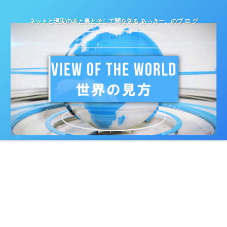
ネットと現実の表と裏とそして闇を切る あっきー。のブ ロ グ