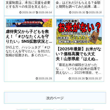
支援制度は、本当に支援を必要
金」はどれだけもらえる？金額
とする方々の生活を支えるため
と期間を調べてみた結果…遺族
に設けられています。しかし、
年金として受け取れる可能性が
2025.06.01
2025.06.04
2025.05.30
2025.05.31
残念ながら、これらの制度を悪
あるのは、主に「遺族基礎年
用しようとするケースも後を絶
金」です。また、お母様が会社
ネットの噂話し
時事
ちません。以下に、給付金や支
員や公務員であった場合は、加
援制度が悪用された事件や事例
えて「遺族厚生年金」も受け取
の主な手口と、具体的なケース
れる可能性があります。
虐待実父から子どもを救
をいくつかご紹介します。
え！「＃ひなたくんを守
りたい」SNS拡散状況と
お願い！
SNS上で、ハッシュタグ「＃ひ
【2025年最新】お米がな
なたくんを守りたい」を付けた
い？価格高騰でも大丈
投稿が拡散され、多くのユーザ
夫！山形県産「はえぬ
ーの注目を集めています。【虐
待疑惑の父親から子を守る祖母
き」で賢く美味しく乗り
「最近お米の値段が上がった
への支援広がる】この動きは、
切ろう！
な…」「いつものお米が品薄で
虐待が疑われる中国人実父への
買えない…」2025年現在、そん
引き渡し命令が出されたとされ
な悩みを抱えている方も多いの
る「ひなたくん」という男の子
2025.05.29
2025.05.26
2025.05.27
ではないでしょうか。しかし、
を、祖母である山本純子さん
こんな時だからこそ、賢くお米
（Xアカウント：
を選び、毎日の食卓を豊かにし
@MkxelZxbrhaa8Hx）が守ろう
たいと思いませんか？そこでお
と情報を発信し、支援を呼びか
すすめしたいのが、山形県が生
次のページ
けているものです。
んだブランド米「はえぬき」で
す！なぜ今「はえぬき」がおす
すめなのか、その魅力と賢い入