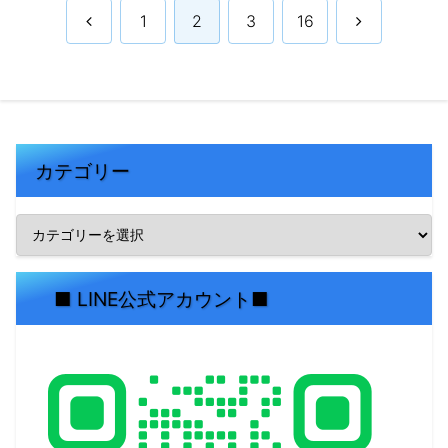
手方法を徹底解説します！
前
次
1
2
3
16
へ
へ
カテゴリー
■ LINE公式アカウント■