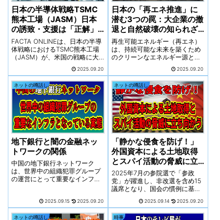
日本の半導体戦略TSMC
日本の「再エネ推進」に
熊本工場（JASM）日本
潜む3つの罠：大企業の撤
の誘致・支援は「正解」
退と自然破壊の知られざ
だったのか？
る真相
FACTA ONLINEは、日本の半導
再生可能エネルギー（再エネ）
体戦略におけるTSMC熊本工場
は、持続可能な未来を築くため
（JASM）が、米国の戦略に大
のクリーンなエネルギー源とし
きく影響され、当初の期待とは
て、一般的にポジティブなイメ
2025.09.20
2025.09.20
異なる様相を呈している可能性
ージを持たれています。しかし
を指摘していますね。この記事
その裏側では、経済合理性や環
ネットの噂話し
ネットの噂話し
が提起する「TSMCの米国シフ
境保護の観点から、深刻な問題
ト」と「熊本工場の低稼働率」
が次々と噴出しているのが現実
という二つの論点を軸に、日本
です。例えば、国内初の大規模
の誘致・支援策の是非、そして
プロジェクトを「総取り」した
政府間の思惑や既得権益といっ
三菱商事が巨大な洋上風力発電
た、より深層的な視点も含めて
事業から撤退するというニュー
考察します。
ス。
地下銀行と闇の金融ネッ
「静かな侵食を防げ！」
トワークの関係
外国資本による土地取得
とスパイ活動の脅威に立
中国の地下銀行ネットワーク
ち向かう
は、世界中の組織犯罪グループ
2025年7月の参院選で「参政
の運営にとって重要なインフラ
党」が躍進し、非改選を含め15
となっています。これらのネッ
議席となり、国会の慣例に基づ
トワークは、「Fei Qian」また
き初めて常任委員長ポストを獲
2025.09.15
2025.09.20
2025.09.14
2025.09.20
は空飛ぶお金と呼ばれており、
得する見通しとなりました。こ
本来の銀行規制の外側で、闇の
の政治的影響力の拡大に伴い、
ネットの噂話し
時事
ネットワークを操り、麻薬密売